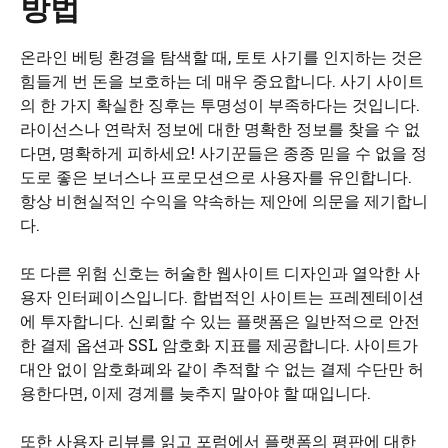
방법
온라인 베팅 환경을 탐색할 때, 토토 사기를 인지하는 것은
힘들게 번 돈을 보호하는 데 매우 중요합니다. 사기 사이트
의 한 가지 확실한 징후는 투명성이 부족하다는 것입니다.
라이선스나 연락처 정보에 대한 명확한 정보를 찾을 수 없
다면, 명확하게 피하세요! 사기꾼들은 종종 믿을 수 없을 정
도로 좋은 보너스나 프로모션으로 사용자를 유인합니다.
항상 비현실적인 수익을 약속하는 제안에 의문을 제기합니
다.
또 다른 위험 신호는 허술한 웹사이트 디자인과 열악한 사
용자 인터페이스입니다. 합법적인 사이트는 프레젠테이션
에 투자합니다. 신뢰할 수 있는 플랫폼은 일반적으로 안전
한 결제 옵션과 SSL 암호화 지표를 제공합니다. 사이트가
대안 없이 암호화폐와 같이 추적할 수 없는 결제 수단만 허
용한다면, 이제 경계를 늦추지 말아야 할 때입니다.
또한 사용자 리뷰를 읽고 포럼에서 플랫폼의 평판에 대한