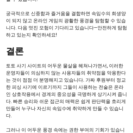
궁극적으로 신중함과 즐거움을 결합하면 속임수의 희생양
이 되지 않고 온라인 게임의 광활한 풍경을 탐험할 수 있습
니다. 다음 멋진 모험이 기다리고 있습니다—안전하게 탐험
하고 있는지 확인하세요!
결론
토토 사기 사이트의 어두운 물살을 헤쳐나가면서, 이러한
운영자들이 의심하지 않는 사용자들의 취약점을 악용한다
는 것이 점점 더 분명해지고 있습니다. 가짜 후원부터 정교
한 피싱 사기에 이르기까지 그들이 사용하는 전술은 온라
인 상호작용에서 경계의 중요성을 극명하게 상기시켜 줍니
다. 빠른 승리와 쉬운 접근의 매력은 쉽게 판단력을 흐리게
만들어 누구나 자신의 속임수에 취약하게 만들 수 있습니
다.
그러나 이 어두운 풍경 속에는 권한 부여의 기회가 있습니