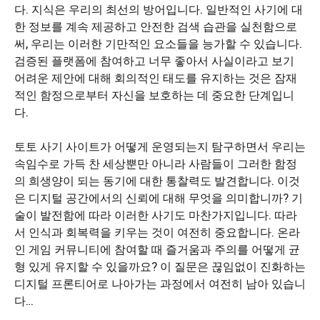
다. 지식은 우리의 최선의 방어입니다. 일반적인 사기에 대
한 정보를 계속 제공하고 안전한 검색 습관을 실천함으로
써, 우리는 이러한 기만적인 요소들을 능가할 수 있습니다.
검증된 플랫폼에 참여하고 너무 좋아서 사실이라고 보기
어려운 제안에 대해 회의적인 태도를 유지하는 것은 잠재
적인 함정으로부터 자신을 보호하는 데 중요한 단계입니
다.
토토 사기 사이트가 어떻게 운영되는지 탐구하면서 우리는
속임수로 가득 찬 세상뿐만 아니라 사람들이 그러한 함정
의 희생양이 되는 동기에 대한 통찰력도 발견합니다. 이것
은 디지털 공간에서의 신뢰에 대해 무엇을 의미합니까? 기
술이 발전함에 따라 이러한 사기도 마찬가지입니다. 따라
서 인식과 회복력을 키우는 것이 여전히 중요합니다. 온라
인 게임 커뮤니티에 참여할 때 즐거움과 주의를 어떻게 균
형 있게 유지할 수 있을까요? 이 질문은 끊임없이 진화하는
디지털 프론티어로 나아가는 과정에서 여전히 남아 있습니
다…