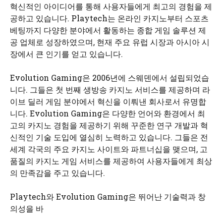
혁신적인 아이디어를 통해 사용자들에게 최고의 경험을 제
공하고 있습니다. Playtech는 온라인 카지노부터 스포츠
베팅까지 다양한 분야에서 활동하는 종합 게임 솔루션 제
공 업체로 성장하였으며, 현재 주요 유럽 시장과 아시아 시
장에서 큰 인기를 얻고 있습니다.
Evolution Gaming은 2006년에 스웨덴에서 설립되었습
니다. 그들은 첫 번째 생방송 카지노 서비스를 제공하며 라
이브 딜러 게임 분야에서 혁신을 이뤄낸 회사로서 유명합
니다. Evolution Gaming은 다양한 언어와 환경에서 최
고의 카지노 경험을 제공하기 위해 꾸준한 연구 개발과 혁
신적인 기술 도입에 열심히 노력하고 있습니다. 그들은 전
세계 각국의 주요 카지노 사이트와 파트너십을 맺으며, 고
품질의 카지노 게임 서비스를 제공하여 사용자들에게 최상
의 만족감을 주고 있습니다.
Playtech와 Evolution Gaming은 뛰어난 기술력과 창
의성을 바