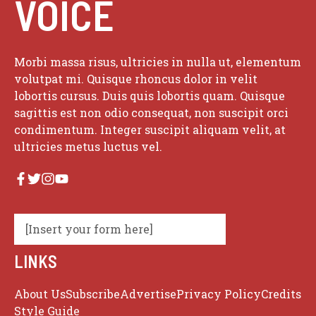
VOICE
Morbi massa risus, ultricies in nulla ut, elementum
volutpat mi. Quisque rhoncus dolor in velit
lobortis cursus. Duis quis lobortis quam. Quisque
sagittis est non odio consequat, non suscipit orci
condimentum. Integer suscipit aliquam velit, at
ultricies metus luctus vel.
[Insert your form here]
LINKS
About Us
Subscribe
Advertise
Privacy Policy
Credits
Style Guide