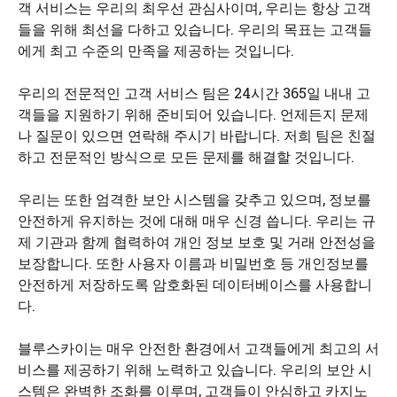
객 서비스는 우리의 최우선 관심사이며, 우리는 항상 고객
들을 위해 최선을 다하고 있습니다. 우리의 목표는 고객들
에게 최고 수준의 만족을 제공하는 것입니다.
우리의 전문적인 고객 서비스 팀은 24시간 365일 내내 고
객들을 지원하기 위해 준비되어 있습니다. 언제든지 문제
나 질문이 있으면 연락해 주시기 바랍니다. 저희 팀은 친절
하고 전문적인 방식으로 모든 문제를 해결할 것입니다.
우리는 또한 엄격한 보안 시스템을 갖추고 있으며, 정보를
안전하게 유지하는 것에 대해 매우 신경 씁니다. 우리는 규
제 기관과 함께 협력하여 개인 정보 보호 및 거래 안전성을
보장합니다. 또한 사용자 이름과 비밀번호 등 개인정보를
안전하게 저장하도록 암호화된 데이터베이스를 사용합니
다.
블루스카이는 매우 안전한 환경에서 고객들에게 최고의 서
비스를 제공하기 위해 노력하고 있습니다. 우리의 보안 시
스템은 완벽한 조화를 이루며, 고객들이 안심하고 카지노