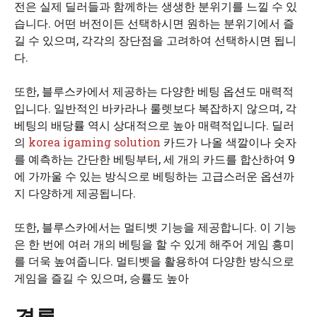
전은 실제 딜러들과 함께하는 생생한 분위기를 느낄 수 있
습니다. 어떤 버전이든 선택하시면 원하는 분위기에서 즐
길 수 있으며, 각각의 장단점을 고려하여 선택하시면 됩니
다.
또한, 블루스카에서 제공하는 다양한 베팅 옵션도 매력적
입니다. 일반적인 바카라나 룰렛보다 복잡하지 않으며, 각
베팅의 배당률 역시 상대적으로 높아 매력적입니다. 딜러
의
korea igaming solution
카드가 나올 색깔이나 숫자
를 예측하는 간단한 베팅부터, 세 개의 카드를 합산하여 9
에 가까울 수 있는 방식으로 베팅하는 고급스러운 옵션까
지 다양하게 제공됩니다.
또한, 블루스카에서는 멀티벳 기능을 제공합니다. 이 기능
은 한 번에 여러 개의 베팅을 할 수 있게 해주어 게임 흥미
를 더욱 높여줍니다. 멀티벳을 활용하여 다양한 방식으로
게임을 즐길 수 있으며, 승률도 높아
결론