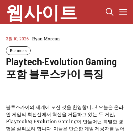
Skip
웹사이트
M
to
content
3월 10, 2026
Ryan Morgan
Business
Playtech·Evolution Gaming
포함 블루스카이 특징
블루스카이의 세계에 오신 것을 환영합니다! 오늘은 온라
인 게임의 최전선에서 혁신을 거듭하고 있는 두 거인,
Playtech와 Evolution Gaming이 만들어낸 특별한 경
험을 살펴보려 합니다. 이들은 단순한 게임 제공자를 넘어