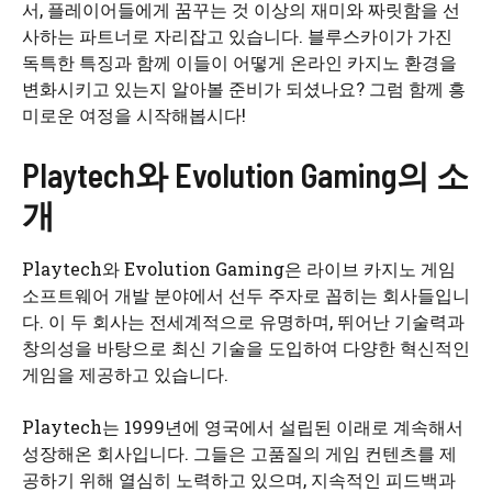
서, 플레이어들에게 꿈꾸는 것 이상의 재미와 짜릿함을 선
사하는 파트너로 자리잡고 있습니다. 블루스카이가 가진
독특한 특징과 함께 이들이 어떻게 온라인 카지노 환경을
변화시키고 있는지 알아볼 준비가 되셨나요? 그럼 함께 흥
미로운 여정을 시작해봅시다!
Playtech와 Evolution Gaming의 소
개
Playtech와 Evolution Gaming은 라이브 카지노 게임
소프트웨어 개발 분야에서 선두 주자로 꼽히는 회사들입니
다. 이 두 회사는 전세계적으로 유명하며, 뛰어난 기술력과
창의성을 바탕으로 최신 기술을 도입하여 다양한 혁신적인
게임을 제공하고 있습니다.
Playtech는 1999년에 영국에서 설립된 이래로 계속해서
성장해온 회사입니다. 그들은 고품질의 게임 컨텐츠를 제
공하기 위해 열심히 노력하고 있으며, 지속적인 피드백과